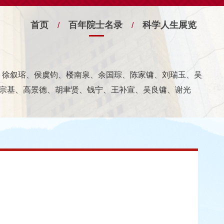
首页
百年院士名录
科学人生展览
/
/
宁、徐叙瑢、侯虞钧、楼南泉、余国琮、陈家镛、刘瑞玉、吴
宗基、高景德、胡聿贤、钱宁、王补宣、吴良镛、谢光