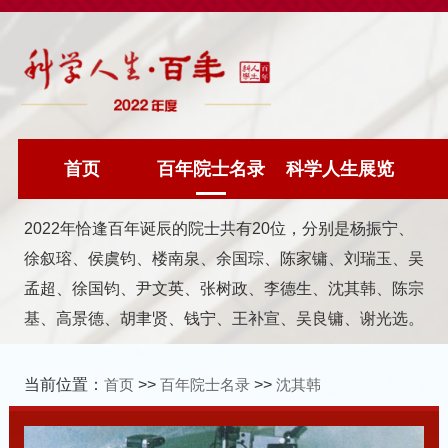
首页
百年院士名录
科学人生展览
2022年恰逢百年诞辰的院士共有20位，分别是杨振宁、
徐叙瑢、侯虞钧、楼南泉、余国琮、陈家镛、刘瑞玉、吴
孟超、徐国钧、尹文英、张树政、李德生、沈其韩、陈宗
基、高景德、胡聿贤、钱宁、王补宣、吴良镛、谢光选。
当前位置：
首页
>>
百年院士名录
>>
沈其韩