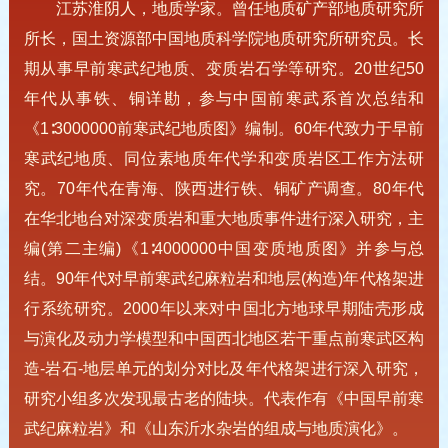
江苏淮阴人，地质学家。曾任地质矿产部地质研究所
所长，国土资源部中国地质科学院地质研究所研究员。长
期从事早前寒武纪地质、变质岩石学等研究。20世纪50
年代从事铁、铜详勘，参与中国前寒武系首次总结和
《1∶3000000前寒武纪地质图》编制。60年代致力于早前
寒武纪地质、同位素地质年代学和变质岩区工作方法研
究。70年代在青海、陕西进行铁、铜矿产调查。80年代
在华北地台对深变质岩和重大地质事件进行深入研究，主
编(第二主编)《1∶4000000中国变质地质图》并参与总
结。90年代对早前寒武纪麻粒岩和地层(构造)年代格架进
行系统研究。2000年以来对中国北方地球早期陆壳形成
与演化及动力学模型和中国西北地区若干重点前寒武区构
造-岩石-地层单元的划分对比及年代格架进行深入研究，
研究小组多次发现最古老的陆块。代表作有《中国早前寒
武纪麻粒岩》和《山东沂水杂岩的组成与地质演化》。