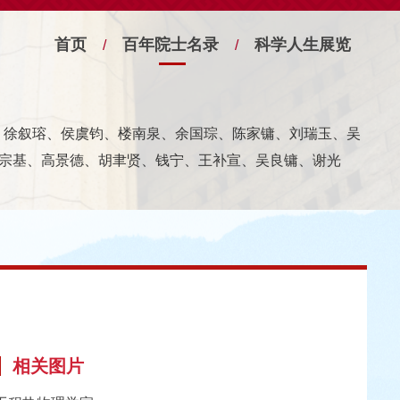
首页
百年院士名录
科学人生展览
/
/
宁、徐叙瑢、侯虞钧、楼南泉、余国琮、陈家镛、刘瑞玉、吴
宗基、高景德、胡聿贤、钱宁、王补宣、吴良镛、谢光
相关图片