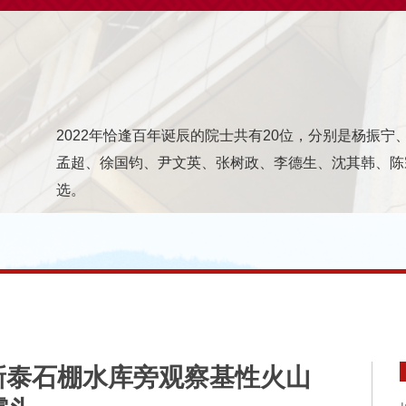
2022年恰逢百年诞辰的院士共有20位，分别是杨振
孟超、徐国钧、尹文英、张树政、李德生、沈其韩、陈
选。
东新泰石棚水库旁观察基性火山