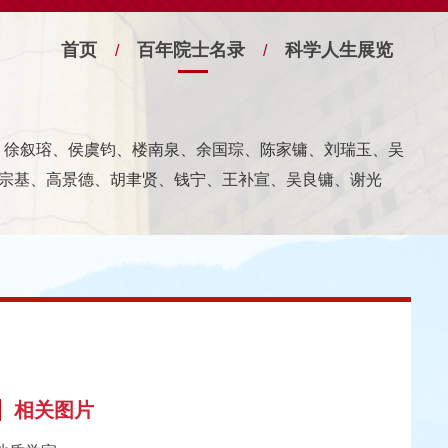
首页
百年院士名录
科学人生展览
/
/
宁、徐叙瑢、侯虞钧、楼南泉、余国琮、陈家镛、刘瑞玉、吴
宗基、高景德、胡聿贤、钱宁、王补宣、吴良镛、谢光
相关图片