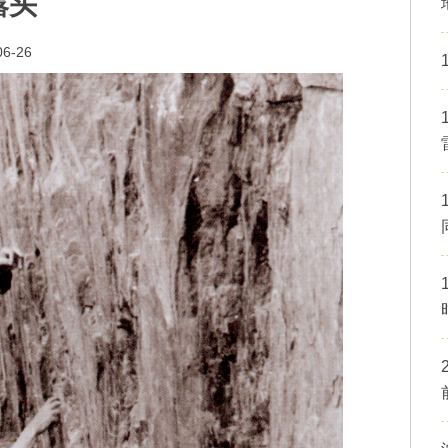
露头
06-26