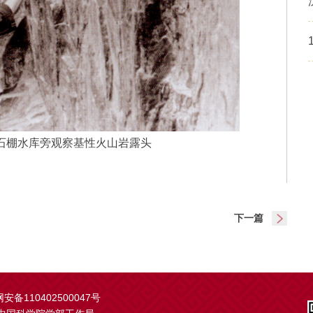
泰石棚水库旁观察基性火山岩露头
下一篇
安备110402500047号