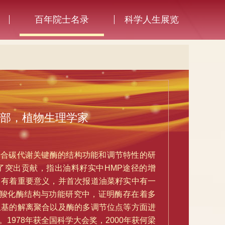
百年院士名录
科学人生展览
部，植物生理学家
光合碳代谢关键酶的结构功能和调节特性的研
了突出贡献，指出油料籽实中HMP途径的增
中有着重要意义，并首次报道油菜籽实中有一
EP羧化酶结构与功能研究中，证明酶存在着多
亚基的解离聚合以及酶的多调节位点等方面进
978年获全国科学大会奖，2000年获何梁