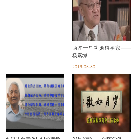
两弹一星功勋科学家——
杨嘉墀
2019-05-30