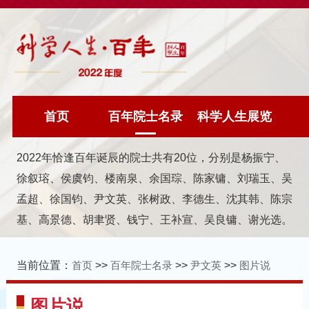
首页
百年院士名录
科学人生展览
2022年恰逢百年诞辰的院士共有20位，分别是杨振宁、
徐叙瑢、侯虞钧、楼南泉、余国琮、陈家镛、刘瑞玉、吴
孟超、徐国钧、尹文英、张树政、李德生、沈其韩、陈宗
基、高景德、胡聿贤、钱宁、王补宣、吴良镛、谢光选。
当前位置：
首页
>>
百年院士名录
>>
尹文英
>>
图片说
图片说