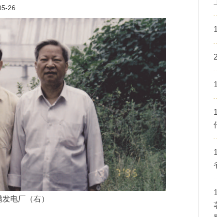
05-26
丰满发电厂（右）