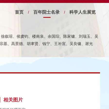
首页
百年院士名录
科学人生展览
/
/
宁、徐叙瑢、侯虞钧、楼南泉、余国琮、陈家镛、刘瑞玉、吴
宗基、高景德、胡聿贤、钱宁、王补宣、吴良镛、谢光
相关图片