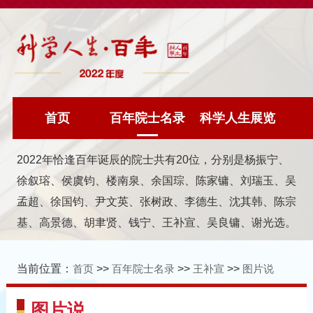
首页
百年院士名录
科学人生展览
2022年恰逢百年诞辰的院士共有20位，分别是杨振宁、
徐叙瑢、侯虞钧、楼南泉、余国琮、陈家镛、刘瑞玉、吴
孟超、徐国钧、尹文英、张树政、李德生、沈其韩、陈宗
基、高景德、胡聿贤、钱宁、王补宣、吴良镛、谢光选。
当前位置：
首页
>>
百年院士名录
>>
王补宣
>>
图片说
图片说