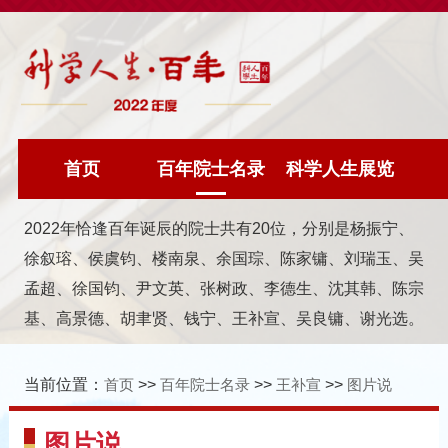
首页
百年院士名录
科学人生展览
2022年恰逢百年诞辰的院士共有20位，分别是杨振宁、
徐叙瑢、侯虞钧、楼南泉、余国琮、陈家镛、刘瑞玉、吴
孟超、徐国钧、尹文英、张树政、李德生、沈其韩、陈宗
基、高景德、胡聿贤、钱宁、王补宣、吴良镛、谢光选。
当前位置：
首页
>>
百年院士名录
>>
王补宣
>>
图片说
图片说